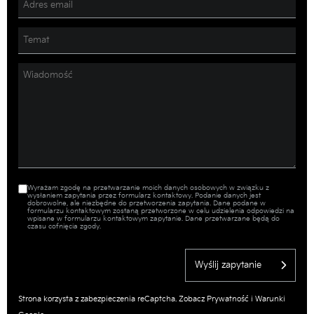
Wyrażam zgodę na przetwarzanie moich danych osobowych w związku z
wysłaniem zapytania przez formularz kontaktowy. Podanie danych jest
dobrowolne, ale niezbędne do przetworzenia zapytania. Dane podane w
formularzu kontaktowym zostaną przetworzone w celu udzielenia odpowiedzi na
wpisane w formularzu kontaktowym zapytanie. Dane przetwarzane będą do
czasu cofnięcia zgody.
Wyślij zapytanie
Strona korzysta z zabezpieczenia reCaptcha. Zobacz
Prywatność
i
Warunki