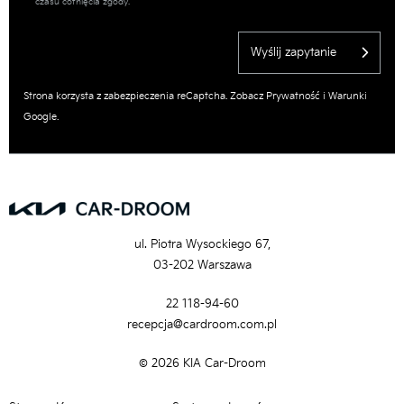
czasu cofnięcia zgody.
Wyślij zapytanie
Strona korzysta z zabezpieczenia reCaptcha. Zobacz
Prywatność
i
Warunki
Google.
ul. Piotra Wysockiego 67,
03-202 Warszawa
22 118-94-60
recepcja@cardroom.com.pl
© 2026 KIA Car-Droom