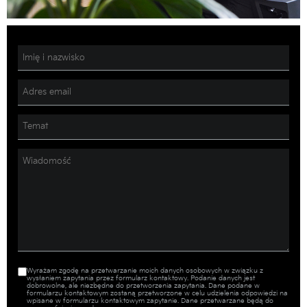
Wyrażam zgodę na przetwarzanie moich danych osobowych w związku z
wysłaniem zapytania przez formularz kontaktowy. Podanie danych jest
dobrowolne, ale niezbędne do przetworzenia zapytania. Dane podane w
formularzu kontaktowym zostaną przetworzone w celu udzielenia odpowiedzi na
wpisane w formularzu kontaktowym zapytanie. Dane przetwarzane będą do